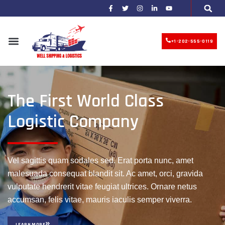
+1-202-555-0119
The First World Class
Logistic Company
Vel sagittis quam sodales sed. Erat porta nunc, amet
malesuada consequat blandit sit. Ac amet, orci, gravida
vulputate hendrerit vitae feugiat ultrices. Ornare netus
accumsan, felis vitae, mauris iaculis semper viverra.
LEARN MORE