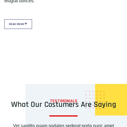
feugiat ultrices.
READ MORE
TESTIMONIALS
What Our Costumers Are Saying
Vel sagittis quam sodales sederat porta nunc amet